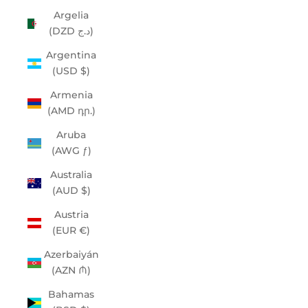
Argelia
(DZD د.ج)
Argentina
(USD $)
Armenia
(AMD դր.)
Aruba
(AWG ƒ)
Australia
(AUD $)
Austria
(EUR €)
Azerbaiyán
(AZN ₼)
Bahamas