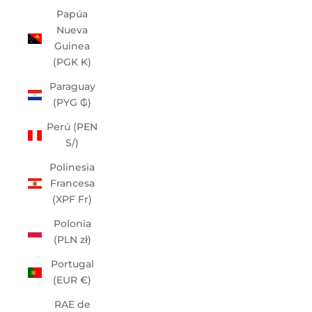
Papúa
Nueva
Guinea
(PGK K)
Paraguay
(PYG ₲)
Perú (PEN
S/)
Polinesia
Francesa
(XPF Fr)
Polonia
(PLN zł)
Portugal
(EUR €)
RAE de