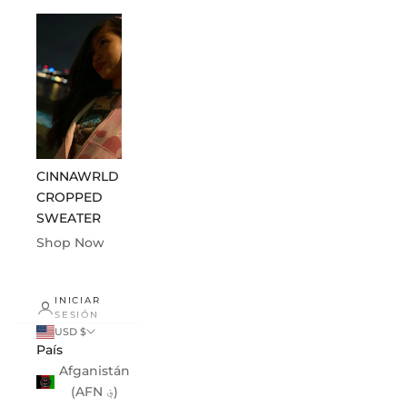
CINNAWRLD
CINNAWRLD
ABOUT US
CROPPED
ESSENTIALS
Shop Now
SWEATER
Shop Now
Shop Now
INICIAR
SESIÓN
USD $
País
Afganistán
(AFN ؋)