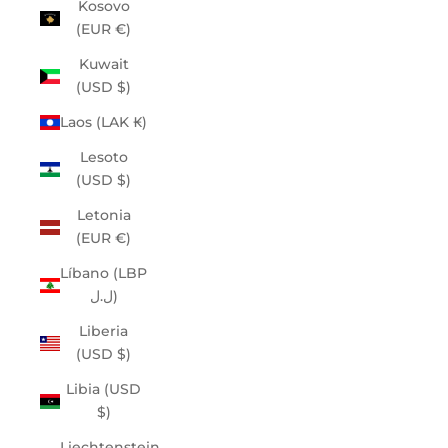
Kosovo
(EUR €)
Kuwait
(USD $)
Laos (LAK ₭)
Lesoto
(USD $)
Letonia
(EUR €)
Líbano (LBP
ل.ل)
Liberia
(USD $)
Libia (USD
$)
Liechtenstein