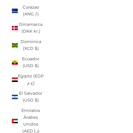
Curazao
(ANG ƒ)
Dinamarca
(DKK kr.)
Dominica
(XCD $)
Ecuador
(USD $)
Egipto (EGP
ج.م)
El Salvador
(USD $)
Emiratos
Árabes
Unidos
(AED د.إ)