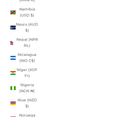
(MMK K)
Namibia
(USD $)
Nauru (AUD
$)
Nepal (NPR
Rs.)
Nicaragua
(NIO C$)
Níger (XOF
Fr)
Nigeria
(NGN ₦)
Niue (NZD
$)
Noruega