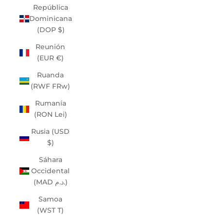
República
Dominicana
(DOP $)
Reunión
(EUR €)
Ruanda
(RWF FRw)
Rumanía
(RON Lei)
Rusia (USD
$)
Sáhara
Occidental
(MAD د.م.)
Samoa
(WST T)