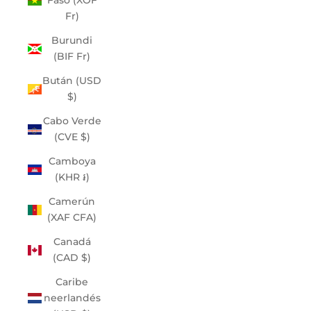
Faso (XOF
Fr)
Burundi
(BIF Fr)
Bután (USD
$)
Cabo Verde
(CVE $)
Camboya
(KHR ៛)
Camerún
(XAF CFA)
Canadá
(CAD $)
Caribe
neerlandés