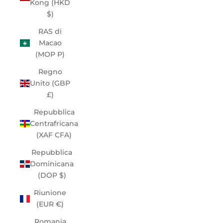
Kong (HKD
$)
RAS di
Macao
(MOP P)
Regno
Unito (GBP
£)
Repubblica
Centrafricana
(XAF CFA)
Repubblica
Dominicana
(DOP $)
Riunione
(EUR €)
Romania