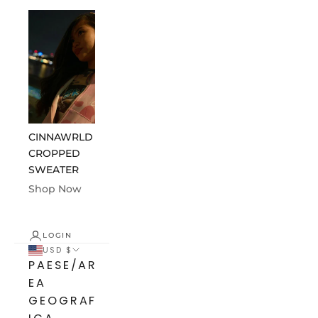
CINNAWRLD
CINNAWRLD
ABOUT US
CROPPED
ESSENTIALS
Shop Now
SWEATER
Shop Now
Shop Now
LOGIN
USD $
PAESE/AR
EA
GEOGRAF