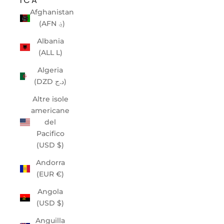
ICA
Afghanistan
(AFN ؋)
Albania
(ALL L)
Algeria
(DZD د.ج)
Altre isole
americane
del
Pacifico
(USD $)
Andorra
(EUR €)
Angola
(USD $)
Anguilla