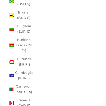
(USD $)
Brunei
(BND $)
Bulgaria
(EUR €)
Burkina
Faso (XOF
Fr)
Burundi
(BIF Fr)
Cambogia
(KHR ៛)
Camerun
(XAF CFA)
Canada
(CAD $)