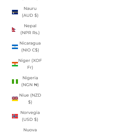
Nauru
(AUD $)
Nepal
(NPR Rs.)
Nicaragua
(NIO C$)
Niger (XOF
Fr)
Nigeria
(NGN ₦)
Niue (NZD
$)
Norvegia
(USD $)
Nuova