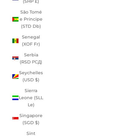
(SHP £)
São Tomé
e Príncipe
(STD Db)
Senegal
(XOF Fr)
Serbia
(RSD РСД)
Seychelles
(USD $)
Sierra
Leone (SLL
Le)
Singapore
(SGD $)
Sint