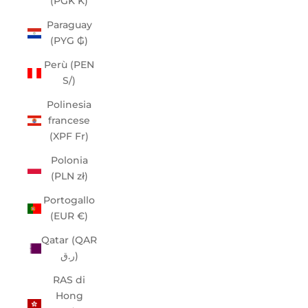
(PGK K)
Paraguay
(PYG ₲)
Perù (PEN
S/)
Polinesia
francese
(XPF Fr)
Polonia
(PLN zł)
Portogallo
(EUR €)
Qatar (QAR
ر.ق)
RAS di
Hong