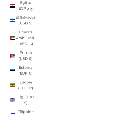
Egitto
(EGP ج.م)
El Salvador
(USD $)
Emirati
Arabi Uniti
(AED د.إ)
Eritrea
(USD $)
Estonia
(EUR €)
Etiopia
(ETB Br)
Figi (FJD
$)
Filippine