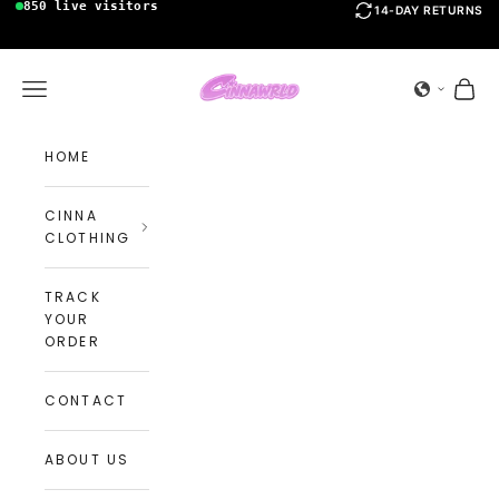
850
live visitors
Vai al contenuto
14-DAY RETURNS
@cinnawrld.shop
56k
4.7/5 out of 5
CINNAWRLD INC
Apri il menu di navigazione
Mostra
HOME
CINNA
CLOTHING
TRACK
YOUR
ORDER
CONTACT
ABOUT US