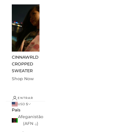
CINNAWRLD
CINNAWRLD
ABOUT US
CROPPED
ESSENTIALS
Shop Now
SWEATER
Shop Now
Shop Now
ENTRAR
USD $
País
Afeganistão
(AFN ؋)