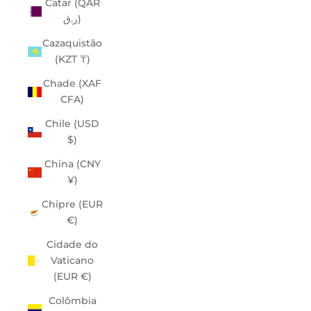
Catar (QAR
ر.ق)
Cazaquistão
(KZT ₸)
Chade (XAF
CFA)
Chile (USD
$)
China (CNY
¥)
Chipre (EUR
€)
Cidade do
Vaticano
(EUR €)
Colômbia