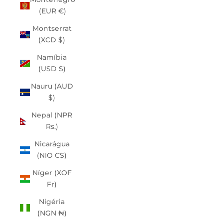
(EUR €)
Montserrat
(XCD $)
Namíbia
(USD $)
Nauru (AUD
$)
Nepal (NPR
Rs.)
Nicarágua
(NIO C$)
Níger (XOF
Fr)
Nigéria
(NGN ₦)