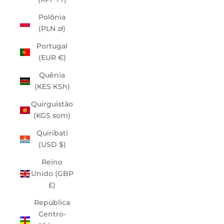
Polônia
(PLN zł)
Portugal
(EUR €)
Quênia
(KES KSh)
Quirguistão
(KGS som)
Quiribati
(USD $)
Reino
Unido (GBP
£)
República
Centro-