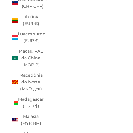
(CHF CHF)
Lituânia
(EUR €)
Luxemburgo
(EUR €)
Macau, RAE
da China
(MOP P)
Macedônia
do Norte
(MKD ден)
Madagascar
(USD $)
Malásia
(MYR RM)