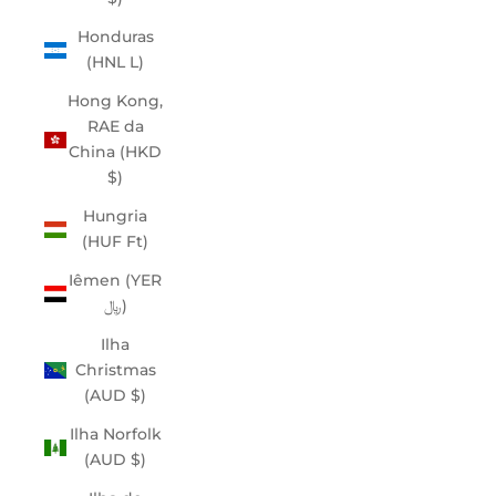
Honduras
(HNL L)
Hong Kong,
RAE da
China (HKD
$)
Hungria
(HUF Ft)
Iêmen (YER
﷼)
Ilha
Christmas
(AUD $)
Ilha Norfolk
(AUD $)