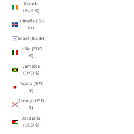
Irlanda
(EUR €)
Islândia (ISK
kr)
Israel (ILS ₪)
Itália (EUR
€)
Jamaica
(JMD $)
Japão (JPY
¥)
Jersey (USD
$)
Jordânia
(USD $)