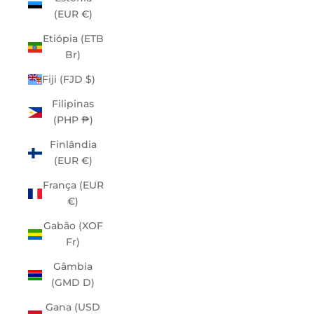
(EUR €)
Etiópia (ETB
Br)
Fiji (FJD $)
Filipinas
(PHP ₱)
Finlândia
(EUR €)
França (EUR
€)
Gabão (XOF
Fr)
Gâmbia
(GMD D)
Gana (USD