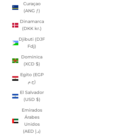
Curaçao
(ANG ƒ)
Dinamarca
(DKK kr.)
Djibuti (DJF
Fdj)
Dominica
(XCD $)
Egito (EGP
ج.م)
El Salvador
(USD $)
Emirados
Árabes
Unidos
(AED د.إ)