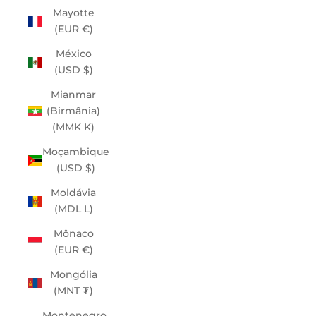
Mayotte
(EUR €)
México
(USD $)
Mianmar
(Birmânia)
(MMK K)
Moçambique
(USD $)
Moldávia
(MDL L)
Mônaco
(EUR €)
Mongólia
(MNT ₮)
Montenegro