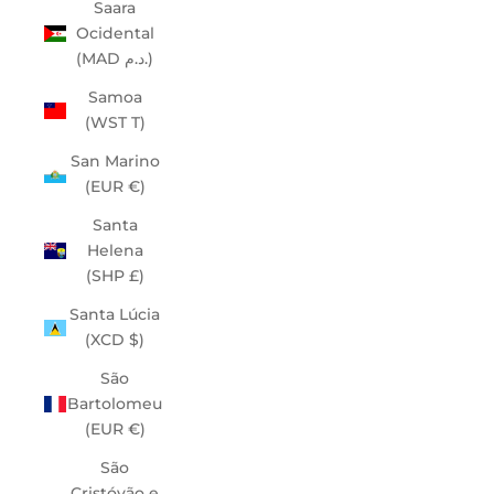
Saara
Ocidental
(MAD د.م.)
Samoa
(WST T)
San Marino
(EUR €)
Santa
Helena
(SHP £)
Santa Lúcia
(XCD $)
São
Bartolomeu
(EUR €)
São
Cristóvão e