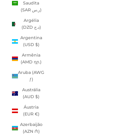
Saudita
(SAR ر.س)
Argélia
(DZD د.ج)
Argentina
(USD $)
Armênia
(AMD դր.)
Aruba (AWG
ƒ)
Austrália
(AUD $)
Áustria
(EUR €)
Azerbaijão
(AZN ₼)