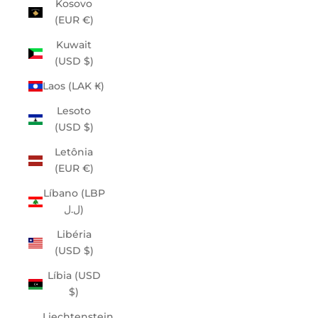
Kosovo
(EUR €)
Kuwait
(USD $)
Laos (LAK ₭)
Lesoto
(USD $)
Letônia
(EUR €)
Líbano (LBP
ل.ل)
Libéria
(USD $)
Líbia (USD
$)
Liechtenstein