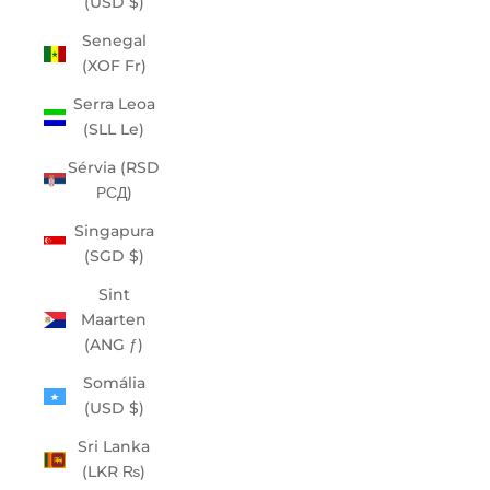
(USD $)
Senegal
(XOF Fr)
Serra Leoa
(SLL Le)
Sérvia (RSD
РСД)
Singapura
(SGD $)
Sint
Maarten
(ANG ƒ)
Somália
(USD $)
Sri Lanka
(LKR ₨)