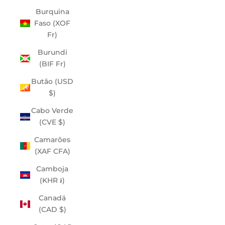
Burquina
Faso (XOF
Fr)
Burundi
(BIF Fr)
Butão (USD
$)
Cabo Verde
(CVE $)
Camarões
(XAF CFA)
Camboja
(KHR ៛)
Canadá
(CAD $)