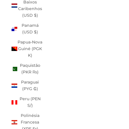
Baixos
Caribenhos
(USD $)
Panamá
(USD $)
Papua-Nova
Guiné (PGK
K)
Paquistão
(PKR ₨)
Paraguai
(PYG ₲)
Peru (PEN
S/)
Polinésia
Francesa
(XPF Fr)